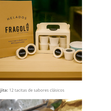
jita:
12 tacitas de sabores clásicos