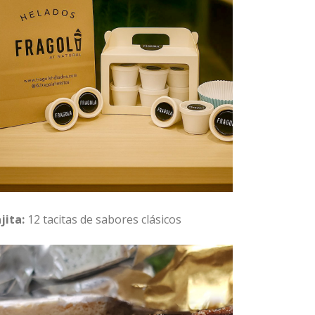
jita:
12 tacitas de sabores clásicos