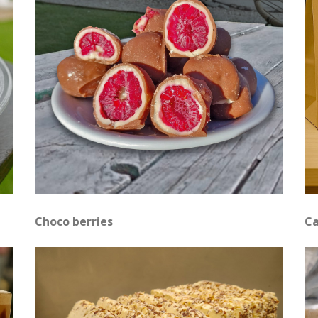
Choco berries
Ca